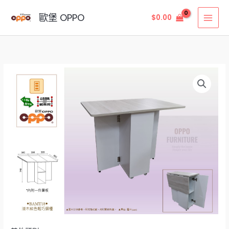
Skip
MAI
歐堡 OPPO
$
0.00
to
MEN
content