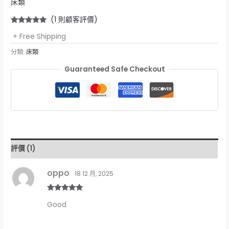
床類
(
1
則顧客評價)
評分
1
5.00
/
+ Free Shipping
5，已有
位
顧客進行評
分
分類:
床類
Guaranteed Safe Checkout
評價 (1)
oppo
18 12 月, 2025
評分
5
滿分
Good
5