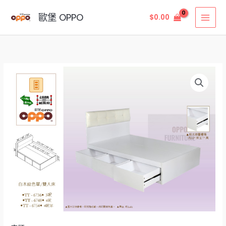
Skip
MAI
歐堡 OPPO
$
0.00
to
MEN
content